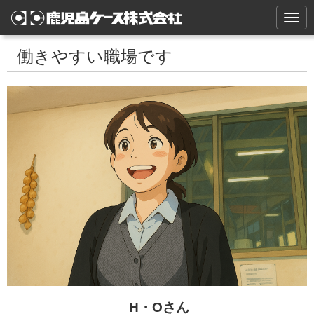
N
a
v
i
働きやすい職場です
g
a
t
i
o
n
H・Oさん