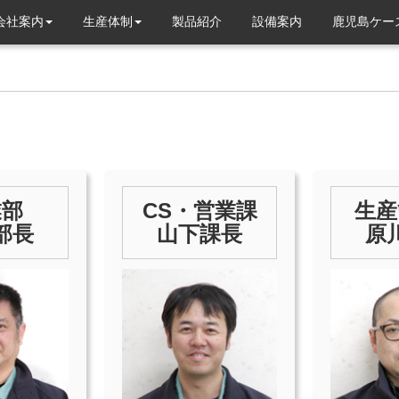
会社案内
生産体制
製品紹介
設備案内
鹿児島ケー
業部
CS・営業課
生産
部長
山下課長
原