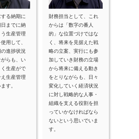
求する納期に
財務担当として、これ
期日までに納
からは「数字の番人
よう生産管理
的」な位置づけではな
を使用して、
く、将来を見据えた戦
期の進捗状況
略の立案、実行にも参
ながらも、い
加していき財務の立場
よく生産がで
から将来に備える動き
考え生産管理
をとりながらも、日々
います。
変化していく経済状況
に対し戦略的な人事・
組織を支える役割を担
っていかなければなら
ないという思いでいま
す。