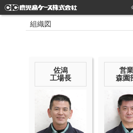
組織図
佐潟
営
工場長
森園