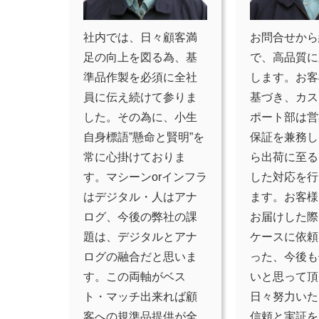
社内では、日々顧客満
お問合せから
足の向上を図る為、基
で、高品質に
準品作製を必須に全社
します。お客
員に伝え続けて参りま
基づき、カス
した。その為に、小生
ポート部は営
自身標語”懸命と賢明”を
保証を兼務し
常に心掛けておりま
ら出荷に至る
す。マシーンorインフラ
した対応を行
はデジタル・人はアナ
ます。お客様
ログ、今後の弊社の課
お届けした際
題は、デジタルとアナ
ケースに依頼
ログの融合だと思いま
った、今後も
す。この両軸がベス
いと思って頂
ト・マッチ出来れば顧
日々努力いた
客への規準品提供が全
信頼と実証を