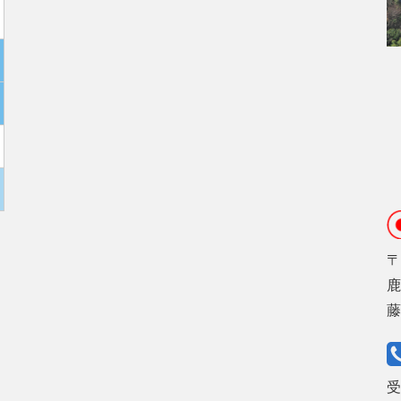
〒
鹿
受