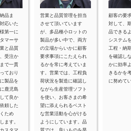
納品ま
営業と品質管理を担当
顧客の要
対応いた
させて頂いています
対して、
様第一に
が、多品種小ロットの
品できる
タマーサ
製品が多い中で、両方
システム
業と品質
の立場からいかに顧客
工程・納
、受注か
要求事項にこたえられ
を確認し
まで一貫
るかを常に考えていま
かに効率
っており
す。営業では、工程負
きるかを
に製品を
荷状況を製造に確認し
に努めて
に鹿児島
ながら生産管理ソフト
して良か
を使い、お客さまの希
依頼した
望に添えられるベスト
くため
な営業活動を心がける
します。
ようにしています。品
カスタマ
質では、良いものを早