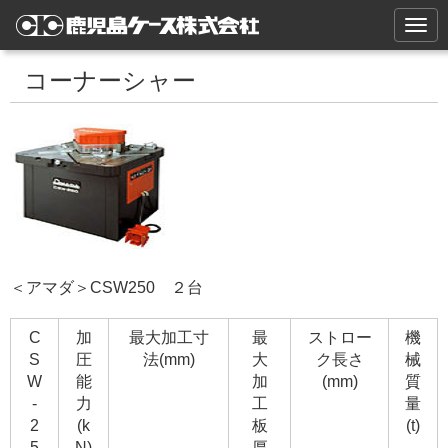
N
a
v
i
コーナーシャー
g
a
t
i
o
n
＜アマダ＞CSW250 ２台
C
加
最大加工寸
最
ストロー
機
S
圧
法(mm)
大
ク長さ
械
W
能
加
(mm)
質
-
力
工
量
2
(k
板
(t)
5
N)
厚