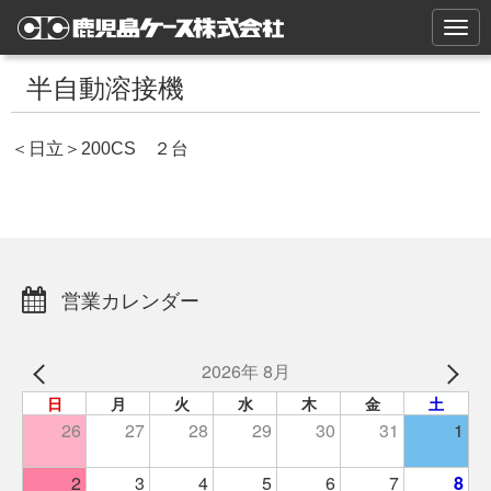
N
a
v
i
半自動溶接機
g
a
t
＜日立＞200CS ２台
i
o
n
営業カレンダー
2026年 8月
日
月
火
水
木
金
土
26
27
28
29
30
31
1
2
3
4
5
6
7
8