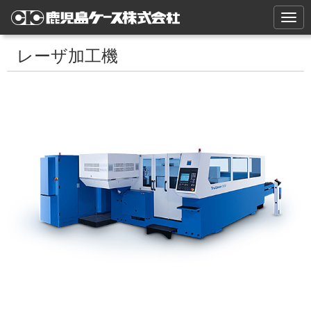
N
a
v
i
レーザ加工機
g
a
t
i
o
n