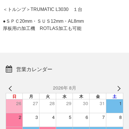
＜トルンプ＞TRUMATIC L3030 １台
●ＳＰＣ20mm・ＳＵＳ12mm・AL8mm
厚板用の加工機 ROTLAS加工も可能
営業カレンダー
2026年 8月
日
月
火
水
木
金
土
26
27
28
29
30
31
1
2
3
4
5
6
7
8