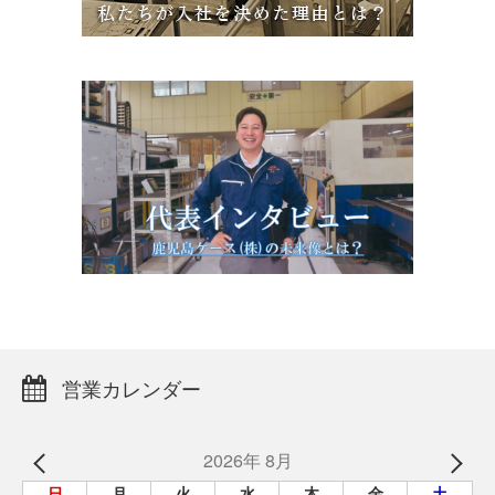
営業カレンダー
2026年 8月
日
月
火
水
木
金
土