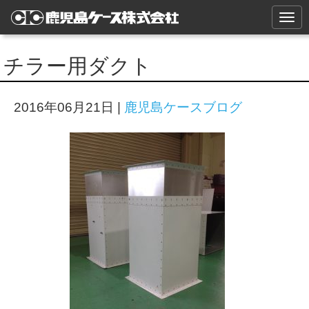
N
a
v
i
チラー用ダクト
g
a
t
i
2016年06月21日
|
鹿児島ケースブログ
o
n