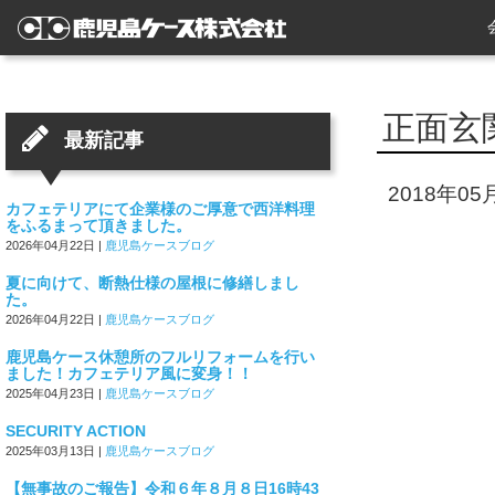
正面玄
最新記事
2018年05
カフェテリアにて企業様のご厚意で西洋料理
をふるまって頂きました。
2026年04月22日
|
鹿児島ケースブログ
夏に向けて、断熱仕様の屋根に修繕しまし
た。
2026年04月22日
|
鹿児島ケースブログ
鹿児島ケース休憩所のフルリフォームを行い
ました！カフェテリア風に変身！！
2025年04月23日
|
鹿児島ケースブログ
SECURITY ACTION
2025年03月13日
|
鹿児島ケースブログ
【無事故のご報告】令和６年８月８日16時43