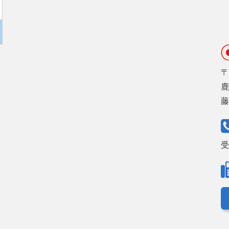
〒
鹿
受