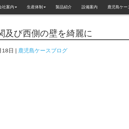
会社案内
生産体制
製品紹介
設備案内
鹿児島ケー
関及び西側の壁を綺麗に
月18日
|
鹿児島ケースブログ