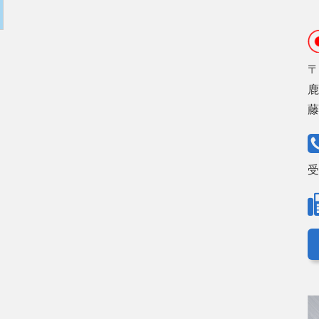
〒
鹿
受