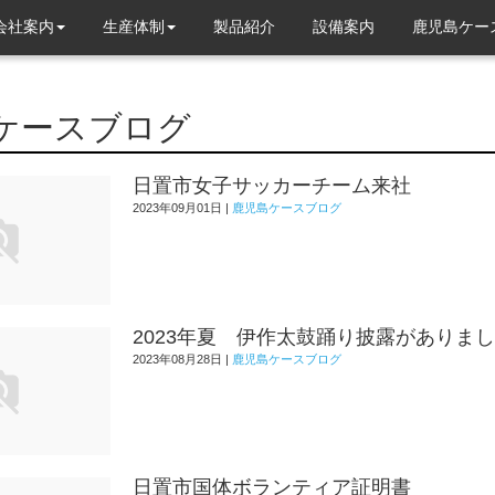
会社案内
生産体制
製品紹介
設備案内
鹿児島ケー
ケースブログ
日置市女子サッカーチーム来社
2023年09月01日
|
鹿児島ケースブログ
2023年夏 伊作太鼓踊り披露がありま
2023年08月28日
|
鹿児島ケースブログ
日置市国体ボランティア証明書